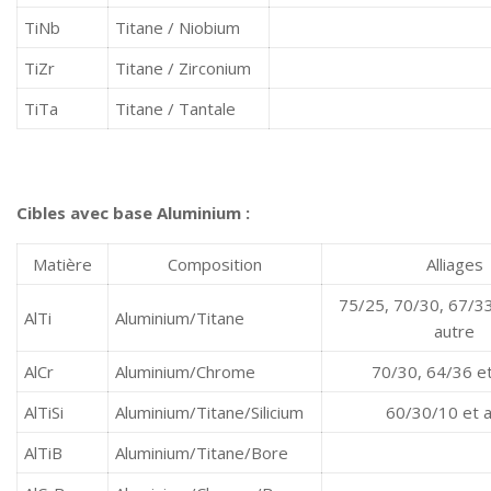
TiNb
Titane / Niobium
TiZr
Titane / Zirconium
TiTa
Titane / Tantale
Cibles avec base Aluminium :
Matière
Composition
Alliages
75/25, 70/30, 67/33
AlTi
Aluminium/Titane
autre
AlCr
Aluminium/Chrome
70/30, 64/36 et
AlTiSi
Aluminium/Titane/Silicium
60/30/10 et a
AlTiB
Aluminium/Titane/Bore