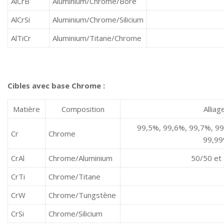
AlCrB
Aluminium/Chrome/Bore
AlCrSi
Aluminium/Chrome/Silicium
AlTiCr
Aluminium/Titane/Chrome
Cibles avec base Chrome :
Matière
Composition
Alliag
99,5%, 99,6%, 99,7%, 99
Cr
Chrome
99,9
CrAl
Chrome/Aluminium
50/50 et 
CrTi
Chrome/Titane
CrW
Chrome/Tungstène
CrSi
Chrome/Silicium