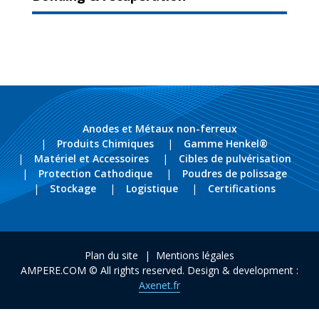
Anodes et Métaux non-ferreux
Produits Chimiques
Gamme Henkel®
Matériel et Accessoires
Cibles de pulvérisation
Protection Cathodique
Poudres de polissage
Stockage
Logistique
Certifications
Plan du site
Mentions légales
AMPERE.COM © All rights reserved. Design & development :
Axenet.fr