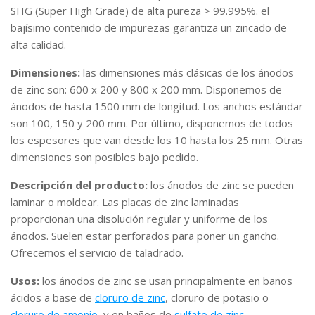
SHG (Super High Grade) de alta pureza > 99.995%. el
bajísimo contenido de impurezas garantiza un zincado de
alta calidad.
Dimensiones:
las dimensiones más clásicas de los ánodos
de zinc son: 600 x 200 y 800 x 200 mm. Disponemos de
ánodos de hasta 1500 mm de longitud. Los anchos estándar
son 100, 150 y 200 mm. Por último, disponemos de todos
los espesores que van desde los 10 hasta los 25 mm. Otras
dimensiones son posibles bajo pedido.
Descripción del producto:
los ánodos de zinc se pueden
laminar o moldear. Las placas de zinc laminadas
proporcionan una disolución regular y uniforme de los
ánodos. Suelen estar perforados para poner un gancho.
Ofrecemos el servicio de taladrado.
Usos:
los ánodos de zinc se usan principalmente en baños
ácidos a base de
cloruro de zinc
, cloruro de potasio o
cloruro de amonio
, y en baños de
sulfato de zinc
.