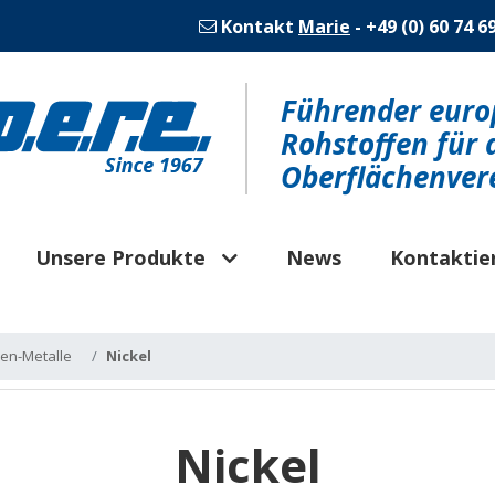
Kontakt
Marie
- +49 (0) 60 74 6
Führender europ
Rohstoffen für 
Oberflächenver
Unsere Produkte
News
Kontaktier
sen-Metalle
Nickel
Nickel