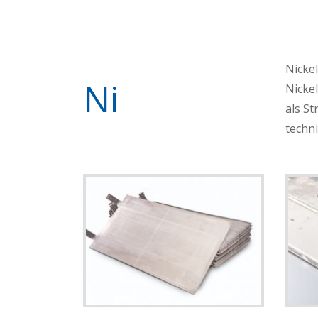
Nicke
Ni
Nicke
als St
techni