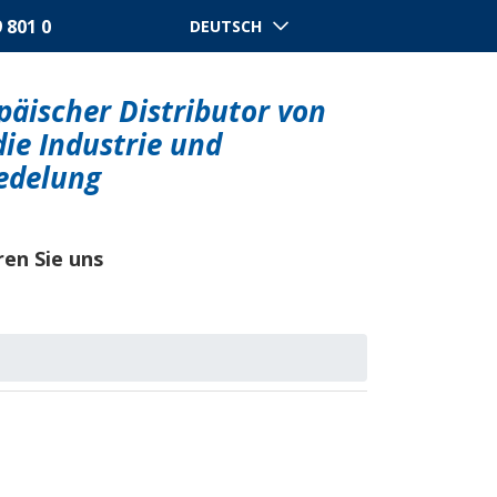
9 801 0
DEUTSCH
äischer Distributor von
die Industrie und
edelung
en Sie uns