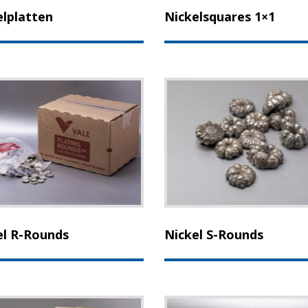
elplatten
Nickelsquares 1×1
el R-Rounds
Nickel S-Rounds