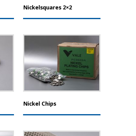
Nickelsquares 2×2
Nickel Chips