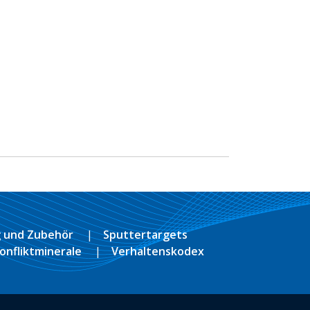
 und Zubehör
Sputtertargets
onfliktminerale
Verhaltenskodex