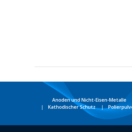
Anoden und Nicht-Eisen-Metalle
Kathodischer Schutz
Polierpulv