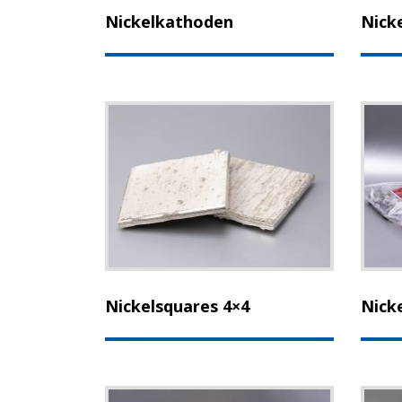
Nickelkathoden
Nick
Nickelsquares 4×4
Nick